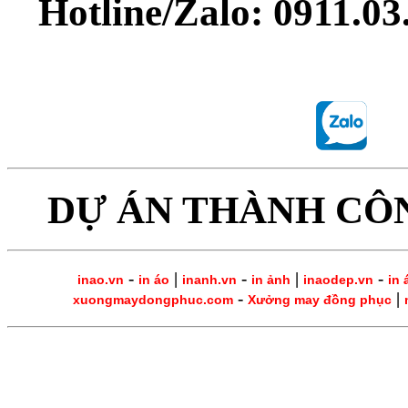
Hotline/Zalo: 0911.0
DỰ ÁN THÀNH CÔ
-
|
-
|
-
inao.vn
in áo
inanh.vn
in ảnh
inaodep.vn
in 
-
|
xuongmaydongphuc.com
Xưởng may đồng phục